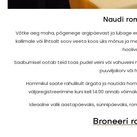
Naudi rom
Võtke aeg maha, põgenege argipäevast ja lubage enda
kallimale või lihtsalt soov veeta koos üks mõnus ja m
hooliv
Saabumisel ootab teid toas pudel veini või vahuveini nin
puuviljakorv võ
Hommikul saate rahulikult ärgata ja nautida homm
väljaregistreerimine kuni kell 14.00 annab võima
Ideaalne valik aastapäevaks, sünnipäevaks, roma
Broneeri r